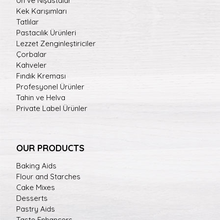
Un ve Nişastalar
Kek Karışımları
Tatlılar
Pastacılık Ürünleri
Lezzet Zenginleştiriciler
Çorbalar
Kahveler
Fındık Kreması
Profesyonel Ürünler
Tahin ve Helva
Private Label Ürünler
OUR PRODUCTS
Baking Aids
Flour and Starches
Cake Mixes
Desserts
Pastry Aids
Taste Enhancers