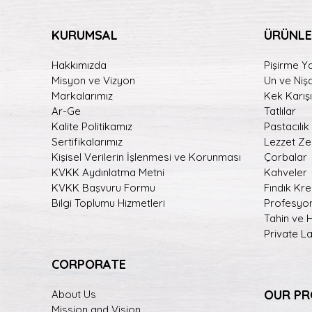
KURUMSAL
ÜRÜNLE
Hakkımızda
Pişirme Ya
Misyon ve Vizyon
Un ve Niş
Markalarımız
Kek Karışı
Ar-Ge
Tatlılar
Kalite Politikamız
Pastacılık
Sertifikalarımız
Lezzet Zen
Kişisel Verilerin İşlenmesi ve Korunması
Çorbalar
KVKK Aydınlatma Metni
Kahveler
KVKK Başvuru Formu
Fındık Kr
Bilgi Toplumu Hizmetleri
Profesyon
Tahin ve 
Private L
CORPORATE
OUR P
About Us
Mission and Vision