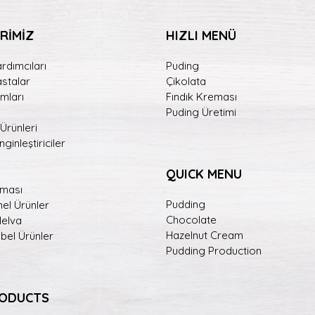
RİMİZ
HIZLI MENÜ
rdımcıları
Puding
astalar
Çikolata
mları
Fındık Kreması
Puding Üretimi
 Ürünleri
ginleştiriciler
QUICK MENU
eması
Pudding
el Ürünler
Chocolate
Helva
Hazelnut Cream
abel Ürünler
Pudding Production
RODUCTS