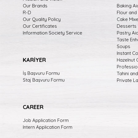
Our Brands
Baking Ai
R-D
Flour and
Our Quality Policy
Cake Mix
Our Certificates
Desserts
Information Society Service
Pastry Ai
Taste En
Soups
Instant C
KARİYER
Hazelnut
Professio
İş Başvuru Formu
Tahini an
Staj Başvuru Formu
Private L
CAREER
Job Application Form
Intern Application Form