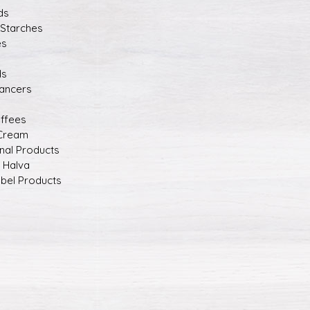
ds
 Starches
es
ds
hancers
offees
 Cream
nal Products
d Halva
abel Products