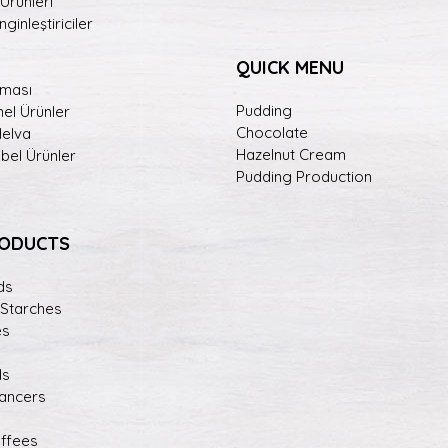
 Ürünleri
ginleştiriciler
QUICK MENU
eması
Pudding
el Ürünler
Chocolate
Helva
Hazelnut Cream
abel Ürünler
Pudding Production
RODUCTS
ds
 Starches
es
ds
hancers
offees