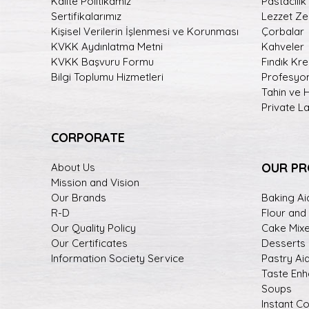
Kalite Politikamız
Pastacılık
Sertifikalarımız
Lezzet Zen
Kişisel Verilerin İşlenmesi ve Korunması
Çorbalar
KVKK Aydınlatma Metni
Kahveler
KVKK Başvuru Formu
Fındık Kr
Bilgi Toplumu Hizmetleri
Profesyon
Tahin ve 
Private L
CORPORATE
OUR P
About Us
Mission and Vision
Our Brands
Baking Ai
R-D
Flour and
Our Quality Policy
Cake Mix
Our Certificates
Desserts
Information Society Service
Pastry Ai
Taste En
Soups
Instant C