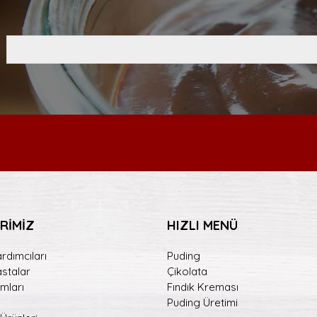
RİMİZ
HIZLI MENÜ
rdımcıları
Puding
astalar
Çikolata
mları
Fındık Kreması
Puding Üretimi