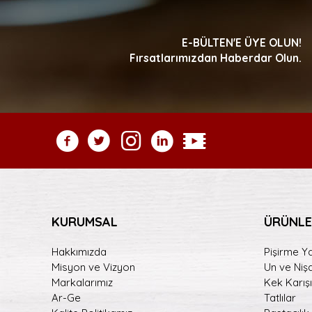
E-BÜLTEN'E ÜYE OLUN!
Fırsatlarımızdan Haberdar Olun.
KURUMSAL
ÜRÜNLE
Hakkımızda
Pişirme Ya
Misyon ve Vizyon
Un ve Niş
Markalarımız
Kek Karışı
Ar-Ge
Tatlılar