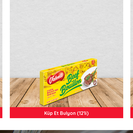
Küp Et Bulyon (12'li)