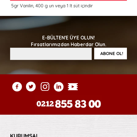
5gr Vanilin, 400 g un veya 1 lt süt içindir
E-BÜLTEN'E ÜYE OLUN!
Fırsatlarımızdan Haberdar Olun.
KURUMSAL