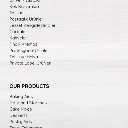
Un ve Nişastalar
Kek Karışımları
Tatlılar
Pastacılık Ürünleri
Lezzet Zenginleştiriciler
Çorbalar
Kahveler
Fındık Kreması
Profesyonel Ürünler
Tahin ve Helva
Private Label Ürünler
OUR PRODUCTS
Baking Aids
Flour and Starches
Cake Mixes
Desserts
Pastry Aids
Taste Enhancers