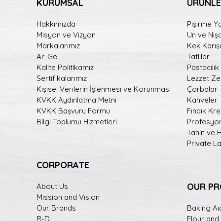
KURUMSAL
ÜRÜNLE
Hakkımızda
Pişirme Ya
Misyon ve Vizyon
Un ve Niş
Markalarımız
Kek Karışı
Ar-Ge
Tatlılar
Kalite Politikamız
Pastacılık
Sertifikalarımız
Lezzet Zen
Kişisel Verilerin İşlenmesi ve Korunması
Çorbalar
KVKK Aydınlatma Metni
Kahveler
KVKK Başvuru Formu
Fındık Kr
Bilgi Toplumu Hizmetleri
Profesyon
Tahin ve 
Private L
CORPORATE
OUR P
About Us
Mission and Vision
Our Brands
Baking Ai
R-D
Flour and