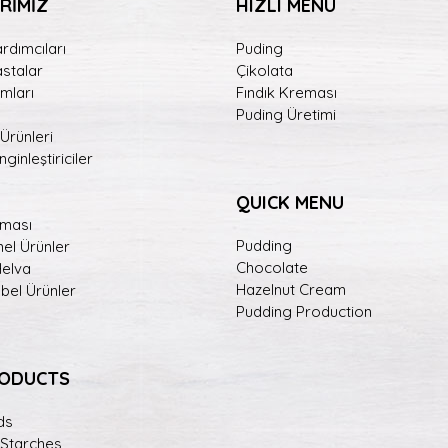
RİMİZ
HIZLI MENÜ
rdımcıları
Puding
astalar
Çikolata
mları
Fındık Kreması
Puding Üretimi
 Ürünleri
ginleştiriciler
QUICK MENU
eması
Pudding
el Ürünler
Chocolate
Helva
Hazelnut Cream
abel Ürünler
Pudding Production
RODUCTS
ds
 Starches