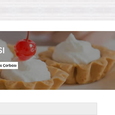
I
s Çorbası