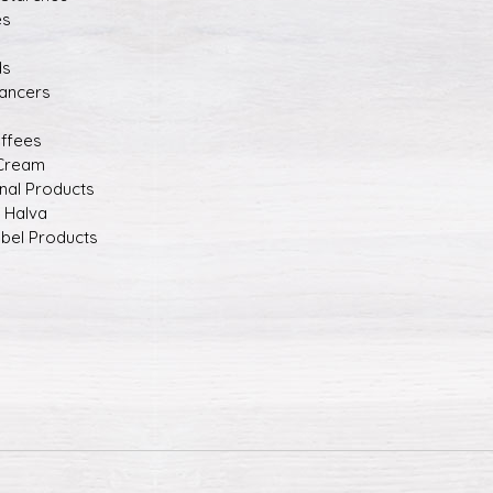
es
ds
hancers
offees
 Cream
nal Products
d Halva
abel Products