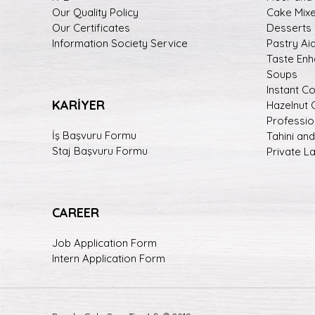
Our Quality Policy
Cake Mix
Our Certificates
Desserts
Information Society Service
Pastry Ai
Taste En
Soups
Instant C
KARİYER
Hazelnut
Professio
İş Başvuru Formu
Tahini an
Staj Başvuru Formu
Private L
CAREER
Job Application Form
Intern Application Form