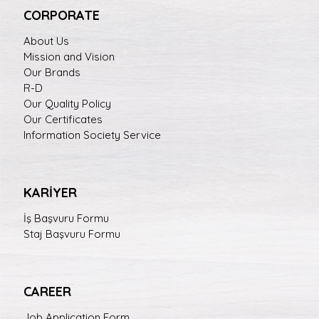
CORPORATE
About Us
Mission and Vision
Our Brands
R-D
Our Quality Policy
Our Certificates
Information Society Service
KARİYER
İş Başvuru Formu
Staj Başvuru Formu
CAREER
Job Application Form