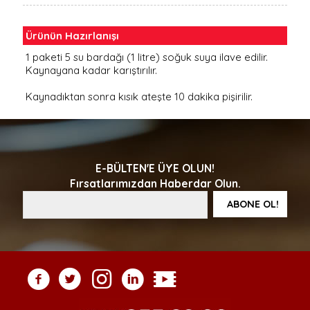
Ürünün Hazırlanışı
1 paketi 5 su bardağı (1 litre) soğuk suya ilave edilir.
Kaynayana kadar karıştırılır.
Kaynadıktan sonra kısık ateşte 10 dakika pişirilir.
E-BÜLTEN'E ÜYE OLUN!
Fırsatlarımızdan Haberdar Olun.