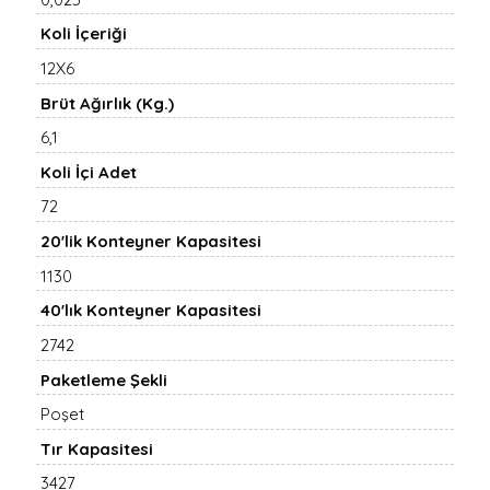
Koli İçeriği
12X6
Brüt Ağırlık (Kg.)
6,1
Koli İçi Adet
72
20'lik Konteyner Kapasitesi
1130
40'lık Konteyner Kapasitesi
2742
Paketleme Şekli
Poşet
Tır Kapasitesi
3427